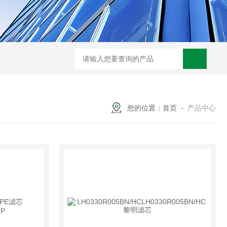
0250DN010BN4HC液压油滤芯
CST71005离心机滤芯
RFA-630*10
您的位置：
首页
-
产品中心