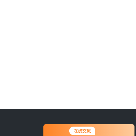
0316-6227618
您好！欢迎前来咨询，很高兴为您
在线交流
服务，请问您要咨询什么问题呢？