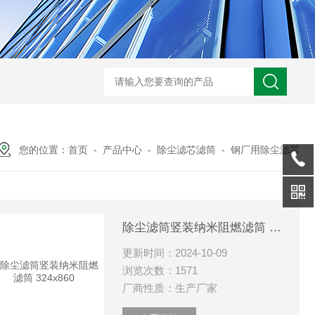
0250DN010BN4HC液压油滤芯
CST71005离心机滤芯
RFA-630*10
您的位置：
首页
-
产品中心
-
除尘滤芯滤筒
-
钢厂用除尘滤芯
除尘滤筒竖装纳米阻燃滤筒 324x860
更新时间：2024-10-09
浏览次数：1571
厂商性质：生产厂家