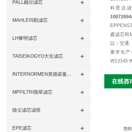
PALL颇尔滤芯
科普达滤
100726
MAHLE玛勒滤芯
EPPEN
森滤芯和M
LH黎明滤芯
以：交通
要求生产
TAISEIKOGYO大生滤芯
W13145 W
INTERNORMEN英德诺曼滤芯
在线咨
MPFILTRI翡翠滤芯
除尘滤芯滤筒
EPE滤芯
您的