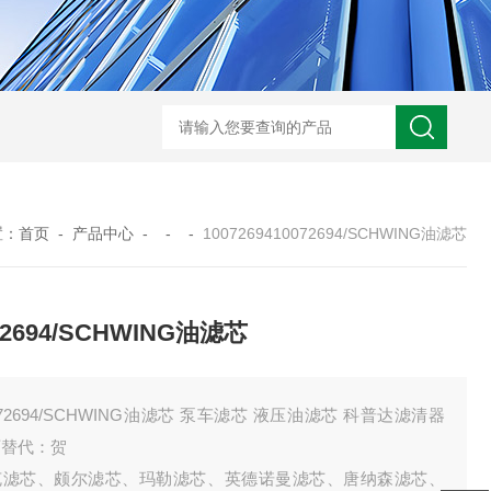
0250DN010BN4HC液压油滤芯
CST71005离心机滤芯
RFA-630*10
置：
首页
-
产品中心
- - -
1007269410072694/SCHWING油滤芯
72694/SCHWING油滤芯
072694/SCHWING油滤芯 泵车滤芯 液压油滤芯 科普达滤清器
可替代：贺
克滤芯、颇尔滤芯、玛勒滤芯、英德诺曼滤芯、唐纳森滤芯、