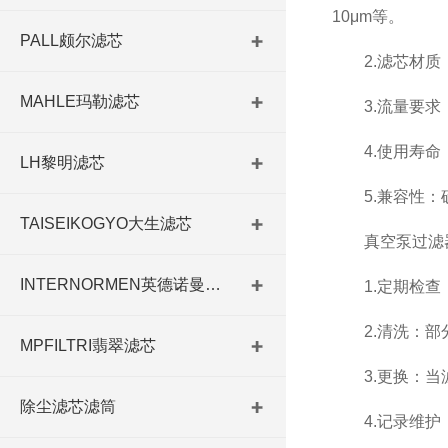
10μm等。
PALL颇尔滤芯
2.滤芯材质：
MAHLE玛勒滤芯
3.流量要求：
4.使用寿命：
LH黎明滤芯
5.兼容性：确
TAISEIKOGYO大生滤芯
真空泵过滤器
INTERNORMEN英德诺曼滤芯
1.定期检查：
2.清洗：部分
MPFILTRI翡翠滤芯
3.更换：当滤
除尘滤芯滤筒
4.记录维护：