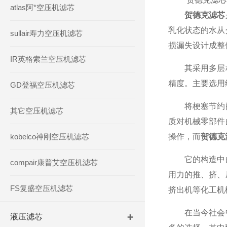
atlas阿*空压机滤芯
贺德克滤芯
乳化状态的水从
sullair寿力空压机滤芯
损漏失设计成整
IR英格索兰空压机滤芯
其采用多层构
精度。主要选用
GD登福空压机滤芯
将梗塞节约阀
其它空压机滤芯
质对机械零部件
kobelco神刚空压机滤芯
操作，而
贺德克
它的构造中由
compair康普艾空压机滤芯
用力的推、挤、
FS复盛空压机滤芯
挤出机等化工机
在当今社会中
液压滤芯