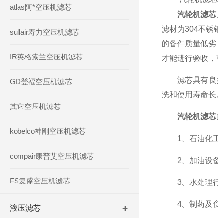
atlas阿*空压机滤芯
汽轮机滤芯
滤材为304不锈
sullair寿力空压机滤芯
的备件质量低劣
IR英格索兰空压机滤芯
才能进行验收，
滤芯具有良好的
GD登福空压机滤芯
洗和使用寿命长
其它空压机滤芯
汽轮机滤芯
kobelco神刚空压机滤芯
1、石油化工
compair康普艾空压机滤芯
2、加油设备
FS复盛空压机滤芯
3、水处理行
4、制药及食
液压滤芯