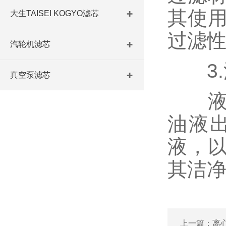
其使
大生TAISEI KOGYO滤芯
过滤
汽轮机滤芯
3.
真空泵滤芯
液压
油液
液，
其洁
上一篇：
离