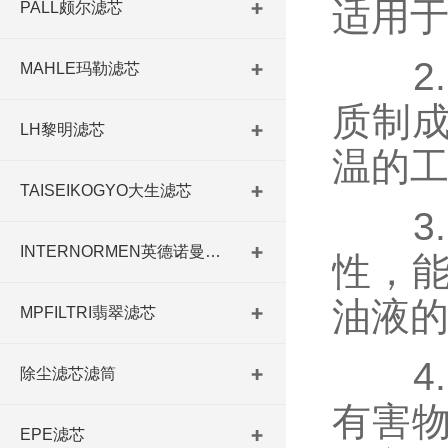
适用
PALL颇尔滤芯
2.
MAHLE玛勒滤芯
质制
LH黎明滤芯
温的
TAISEIKOGYO大生滤芯
3.
INTERNORMEN英德诺曼滤芯
性，
油液
MPFILTRI翡翠滤芯
4.
除尘滤芯滤筒
有害
EPE滤芯