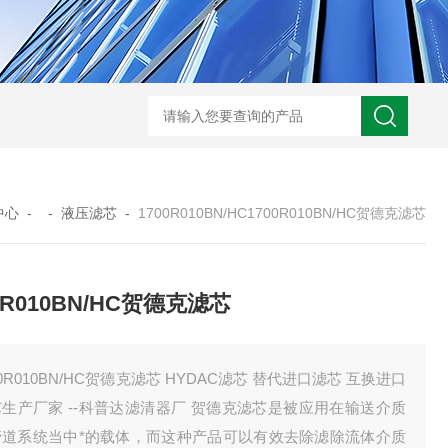
0250DN010BN4HC液压油滤芯
CST71005离心机滤芯
RFA-630*10
中心
- -
液压滤芯
-
1700R010BN/HC1700R010BN/HC贺德克滤芯
0R010BN/HC贺德克滤芯
00R010BN/HC贺德克滤芯 HYDAC滤芯 替代进口滤芯 互换进口
生产厂家 --科普达滤清器厂 贺德克滤芯是被应用在输送介质
管道系统当中*的载体，而这种产品可以有效去除滤除流体介质