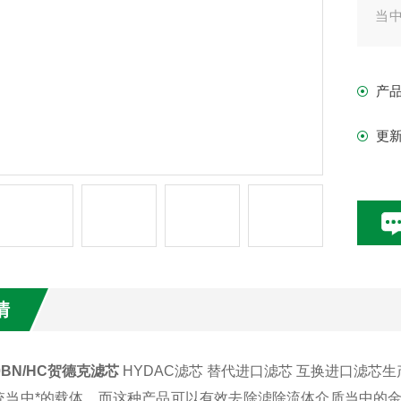
当
洽
产
更
情
10BN/HC贺德克滤芯
HYDAC滤芯 替代进口滤芯 互换进口滤芯
统当中*的载体，而这种产品可以有效去除滤除流体介质当中的