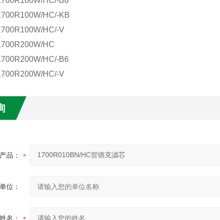
1700R100W/HC/-B6
1700R100W/HC/-KB
1700R100W/HC/-V
1700R200W/HC
1700R200W/HC/-B6
1700R200W/HC/-V
询
产品：
单位：
姓名：