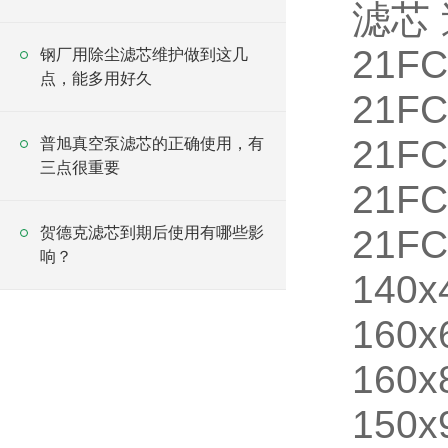
滤芯
21F
钢厂用除尘滤芯维护做到这几
点，能多用好久
21FC
21FC
普旭真空泵滤芯的正确使用，有
三点很重要
21F
21FC
贺德克滤芯到期后使用有哪些影
响？
140
160x
160x
150