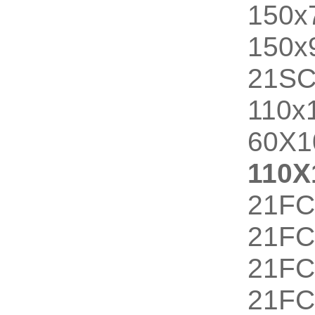
150
150x
21
110
60X
110
21F
21FC
21F
21FC