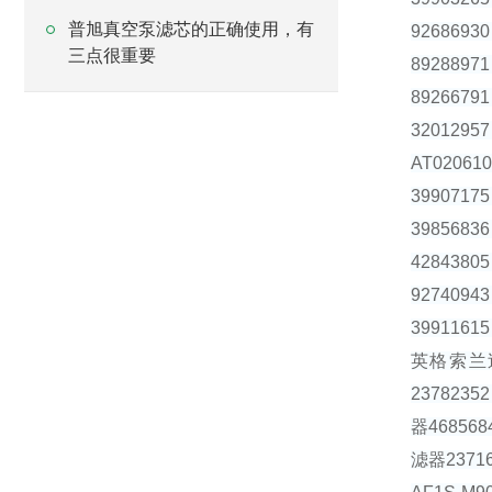
普旭真空泵滤芯的正确使用，有
92686
三点很重要
89288
89266
32012
AT020
39907
39856
42843
92740
399116
英格索兰过
237823
器46856
滤器2371