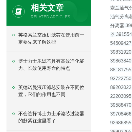
相关文章
索兰油气分离
油气分离器 
RELATED ARTICLES
分离器 39
器 3915
英格索兰空压机滤芯在使用前一
定要先来了解这些
545094
398319
398638
博士力士乐滤芯具有高效净化能
力、长效使用寿命的特点
881817
927227
英德诺曼液压滤芯安装在不同位
892020
置，它们的作用也不同
222030
395884
不会选择博士力士乐滤芯过滤器
39708
的赶紧往这里看了
92686
39903