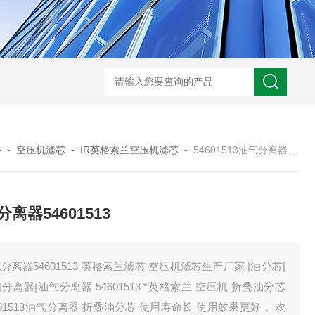
0250DN010BN4HC液压油滤芯
CST71005离心机滤芯
RFA-630*10
心
-
空压机滤芯
-
IR英格索兰空压机滤芯
-
54601513油气分离器54601513
离器54601513
分离器54601513 英格索兰滤芯 空压机滤芯生产厂家 |油分芯|
分离器|油气分离器 54601513 *英格索兰 空压机 折叠油分芯
601513油气分离器 折叠油分芯 使用寿命长 使用效果更好 。欢