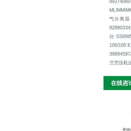
992740
ML/MM/M
气分离器 5
9289033
分 SSRM5
100/100 
39894597
兰空压机油分 
在线咨
您的