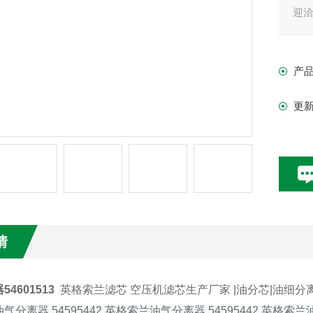
迎
产
更
情
4601513
英格索兰滤芯 空压机滤芯生产厂家 |油分芯|油细分离
分离器 54595442 英格索兰油气分离器 54595442 英格索兰油