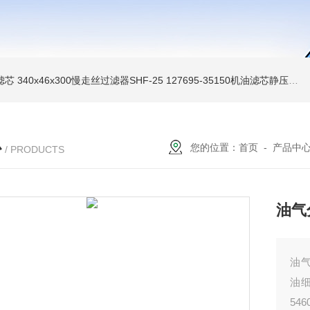
油滤芯
340x46x300慢走丝过滤器SHF-25
127695-35150机油滤芯静压机滤芯
心
您的位置：
首页
-
产品中
/ PRODUCTS
油气分
油气
油细
54