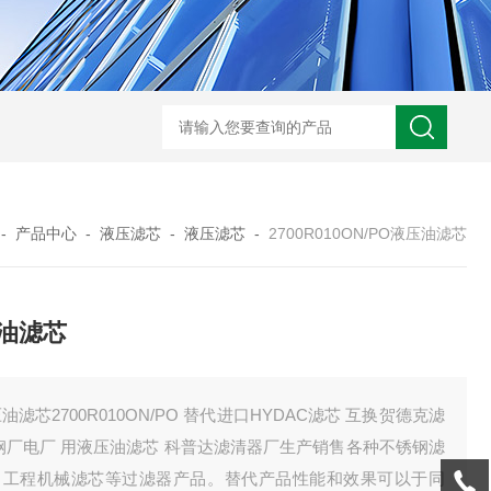
0250DN010BN4HC液压油滤芯
CST71005离心机滤芯
RFA-630*10
-
产品中心
-
液压滤芯
-
液压滤芯
-
2700R010ON/PO液压油滤芯
油滤芯
油滤芯2700R010ON/PO 替代进口HYDAC滤芯 互换贺德克滤
钢厂电厂 用液压油滤芯 科普达滤清器厂生产销售各种不锈钢滤
、工程机械滤芯等过滤器产品。替代产品性能和效果可以于同