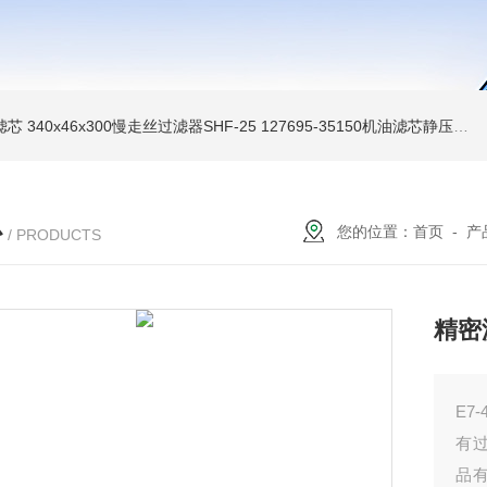
油滤芯
340x46x300慢走丝过滤器SHF-25
127695-35150机油滤芯静压机滤芯
心
您的位置：
首页
-
产
/ PRODUCTS
精密
E7
有
品