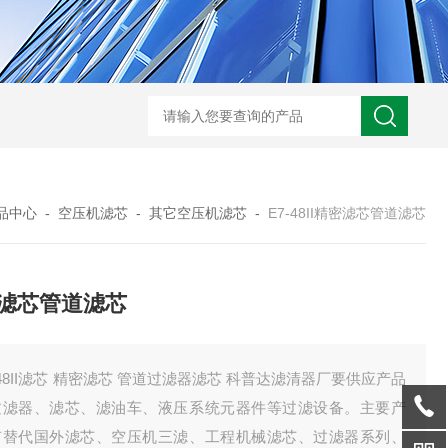
0250DN010BN4HC液压油滤芯
CST71005离心机滤芯
RFA-630*10
品中心
-
空压机滤芯
-
其它空压机滤芯
-
E7-48II精密滤芯管道滤芯
滤芯管道滤芯
-48II滤芯 精密滤芯 管道过滤器滤芯 科普达滤清器厂要供应产品
过滤器、滤芯、滤油车、液压系统元器件等过滤设备。主要产
有替代国外滤芯、空压机三滤、工程机械滤芯、过滤器系列、