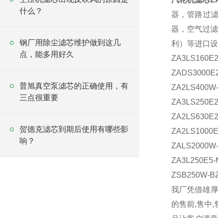
什么？
器，管路过
器，空气过滤
钢厂用除尘滤芯维护做到这几
利）等进口设
点，能多用好久
ZA3LS160E
ZADS3000E
普旭真空泵滤芯的正确使用，有
ZA2LS400W
三点很重要
ZA3LS250E
ZA2LS630E
贺德克滤芯到期后使用有哪些影
ZA2LS1000
响？
ZALS2000W
ZA3L250E5
ZSB250W-B
我厂凭借雄厚
的售前,售中