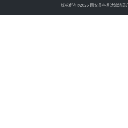
版权所有©2026 固安县科普达滤清器厂 All