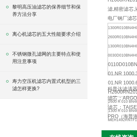
黎明高压油滤芯的保养细节和保
滤,精密滤芯
养方法分享
电厂钢厂滤芯,
1300R010BN4
离心机滤芯的五大性能要求介绍
2600R010BN4
1300R010BN4
不锈钢微孔滤网的主要特点和使
0030D010BN
用注意事项
0110D010
01.NR 1000
寿力空压机滤芯内置式机型的三
01.NR 100
滤怎样更换?
科普达滤清器
H2600RN2
滤芯；ARGO
2600 R 010 BN4
滤芯；TAIS
1300 R 010 BN4
PRO（海普洛）
MEH1492RNT
MEH1449RNT