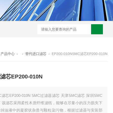
0250DN010BN4HC液压油滤芯
CST71005离心机滤芯
RFA-630*10
-
产品中心
- -
替代进口滤芯
-
EP200-010NSMC滤芯EP200-010N
滤芯EP200-010N
C滤芯EP200-010N SMC过滤器滤芯 天津SMC滤芯 深圳SMC
芯 该滤芯采用柔性木质纤维滤纸，能够在尽量小的压力损失下
滤掉油液中的凝胶状杂质与颗粒染污物，根据过滤器与安装部