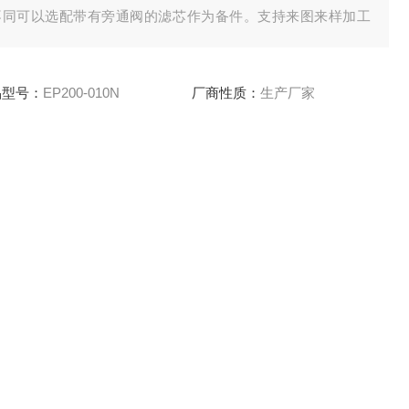
不同可以选配带有旁通阀的滤芯作为备件。支持来图来样加工
做，欢迎洽谈。：
品型号：
EP200-010N
厂商性质：
生产厂家
新时间：
2023-12-22
访 问 量：
1867
0316-6227618
立即咨询
联系电话：
芯 该滤芯采用柔性木质纤维滤纸，能够在尽量小的压力损失下
以选配带有旁通阀的滤芯作为备件。支持来图来样加工定