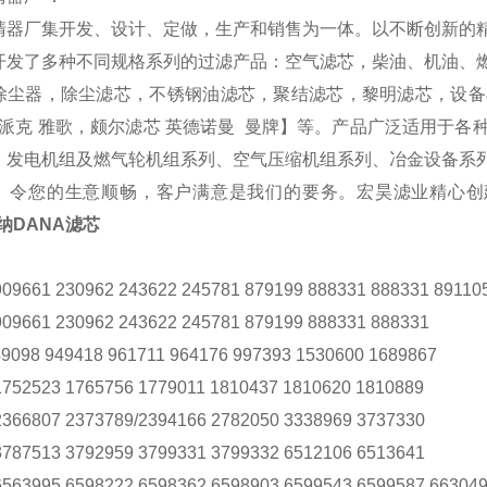
清器厂集开发、设计、定做，生产和销售为一体。以不断创新的
开发了多种不同规格系列的过滤产品：空气滤芯，柴油、机油、
除尘器，除尘滤芯，不锈钢油滤芯，聚结滤芯，黎明滤芯，设备
勒 派克 雅歌，颇尔滤芯 英德诺曼 曼牌】等。产品广泛适用于
、发电机组及燃气轮机组系列、空气压缩机组系列、冶金设备系
。令您的生意顺畅，客户满意是我们的要务。宏昊滤业精心创
德纳DANA滤芯
909661 230962 243622 245781 879199 888331 888331 89110
909661 230962 243622 245781 879199 888331 888331
49098 949418 961711 964176 997393 1530600 1689867
1752523 1765756 1779011 1810437 1810620 1810889
2366807 2373789/2394166 2782050 3338969 3737330
3787513 3792959 3799331 3799332 6512106 6513641
6563995 6598222 6598362 6598903 6599543 6599587 66304