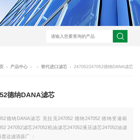
0250DN010BN4HC液压油滤芯
CST71005离心机滤芯
RFA-630*10
页
-
产品中心
- -
替代进口滤芯
-
247052247052德纳DANA滤芯
052德纳DANA滤芯
7052德纳DANA滤芯 克拉克247052 德纳247052 德纳变速箱
7052 247052滤芯247052机油滤芯247052液压滤芯247052油滤
科普达滤清器厂 ：