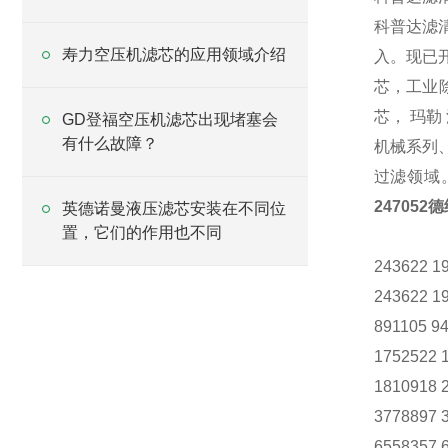
科普达滤
寿力空压机滤芯的应用领域介绍
入。现已
芯，工业
芯， 玛
GD登福空压机滤芯出现堵塞会
有什么故障？
机械系列
过滤领域
247052
英德诺曼液压滤芯安装在不同位
置，它们的作用也不同
243622 1
243622 1
891105 9
1752522 
1810918 
3778897 
6558357 