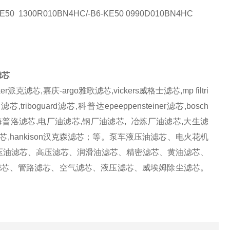
KE50 1300R010BN4HC/-B6-KE50
0990D010BN4HC
滤芯
r派克滤芯,嘉庆-argo雅歌滤芯,vickers威格士滤芯,mp filtri
iboguard滤芯,科普达epeeppensteiner滤芯,bosch
逊滤芯,海普洛滤芯,电厂油滤芯,钢厂油滤芯,
冶炼厂油滤芯,大生滤
o沃尔沃滤芯,hankison汉克森滤芯；等。泵车液压油滤芯、电火花机
压油滤芯、高压滤芯、润滑油滤芯、精密滤芯、黄油滤芯、
滤芯、管路滤芯、空气滤芯、液压滤芯、威埃姆除尘滤芯。