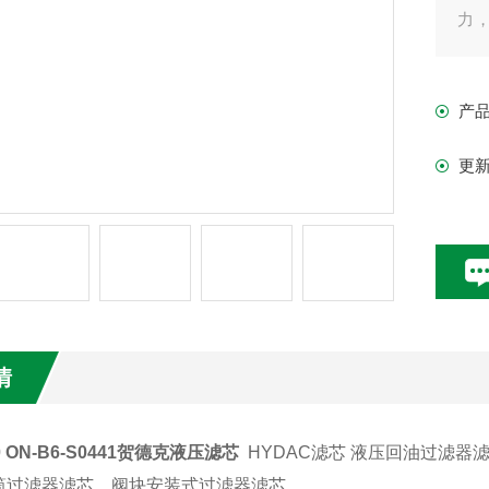
力
美
院
产
更
情
10 ON-B6-S0441贺德克液压滤芯
HYDAC滤芯 液压回油过滤器
筒过滤器滤芯、阀块安装式过滤器滤芯。