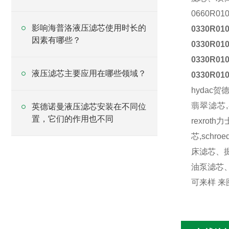
0660R01
影响海普洛液压滤芯使用时长的
0330R01
因素有哪些？
0330R01
0330R01
液压滤芯主要应用在哪些领域？
0330R01
hydac贺德
翡翠滤芯,嘉
英德诺曼液压滤芯安装在不同位
置，它们的作用也不同
rexrot
芯,schr
床滤芯、
油泵滤芯
可来样 来