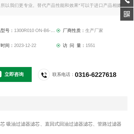
，所以我们更专业。替代产品性能和效果*可以于进口产品相媲
，国标过滤器滤芯性能质量稳定可靠，都已被广大用户及科研
所选用和认可。欢迎洽谈。
品型号：
1300R010 ON-B6-S0441
厂商性质：
生产厂家
新时间：
2023-12-22
访 问 量：
1551
0316-6227618
立即咨询
联系电话：
滤芯 吸油过滤器滤芯、直回式回油过滤器滤芯、管路过滤器