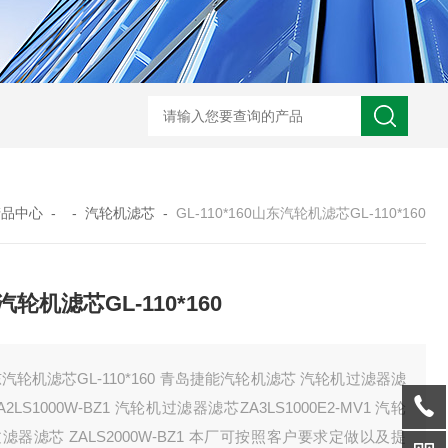
0250DN010BN4HC液压油滤芯
CST71005离心机滤芯
RFA-630*10
产品中心
- -
汽轮机滤芯
-
GL-110*160山东汽轮机滤芯GL-110*160
轮机滤芯GL-110*160
汽轮机滤芯GL-110*160 青岛捷能汽轮机滤芯 汽轮机过滤器滤
A2LS1000W-BZ1 汽轮机过滤器滤芯ZA3LS1000E2-MV1 汽轮
滤器滤芯 ZALS2000W-BZ1 本厂可按照客户要求定做以及提