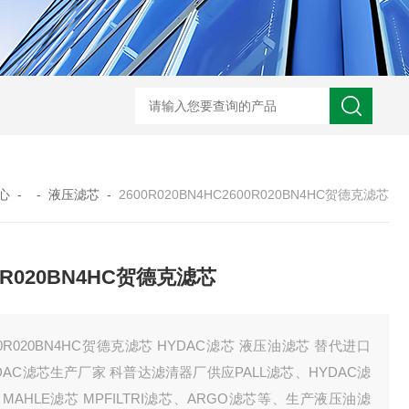
0250DN010BN4HC液压油滤芯
CST71005离心机滤芯
RFA-630*10
心
- -
液压滤芯
-
2600R020BN4HC2600R020BN4HC贺德克滤芯
0R020BN4HC贺德克滤芯
00R020BN4HC贺德克滤芯 HYDAC滤芯 液压油滤芯 替代进口
DAC滤芯生产厂家 科普达滤清器厂供应PALL滤芯、HYDAC滤
MAHLE滤芯 MPFILTRI滤芯、ARGO滤芯等、生产液压油滤