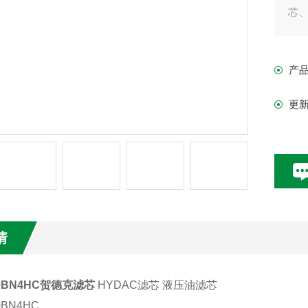
芯
器
产
更
情
20BN4HC贺德克滤芯
HYDAC滤芯 液压油滤芯
0BN4HC