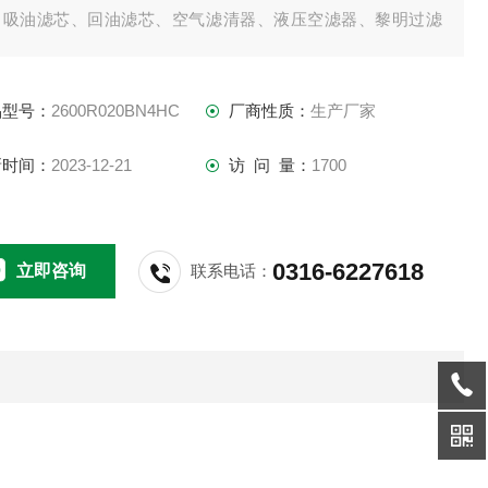
、吸油滤芯、回油滤芯、空气滤清器、液压空滤器、黎明过滤
等。支持来图来样加工定做，欢迎洽谈。：
品型号：
2600R020BN4HC
厂商性质：
生产厂家
新时间：
2023-12-21
访 问 量：
1700
0316-6227618
立即咨询
联系电话：