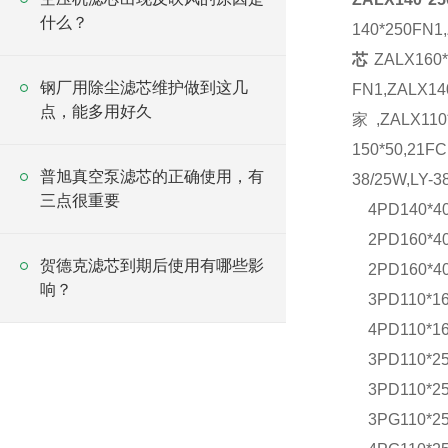
什么？
140*250FN
芯
ZALX160
钢厂用除尘滤芯维护做到这几
FN1,ZALX1
点，能多用好久
家,ZALX110
150*50,21FC
普旭真空泵滤芯的正确使用，有
38/25W,LY-3
三点很重要
4PD140*4
2PD160*4
贺德克滤芯到期后使用有哪些影
2PD160*4
响？
3PD110*1
4PD110*1
3PD110*2
3PD110*2
3PG110*2