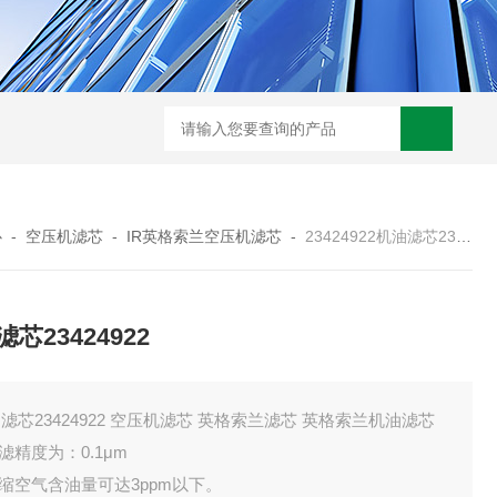
0250DN010BN4HC液压油滤芯
CST71005离心机滤芯
RFA-630*10
心
-
空压机滤芯
-
IR英格索兰空压机滤芯
-
23424922机油滤芯23424922
芯23424922
滤芯23424922 空压机滤芯 英格索兰滤芯 英格索兰机油滤芯
过滤精度为：0.1μm
压缩空气含油量可达3ppm以下。