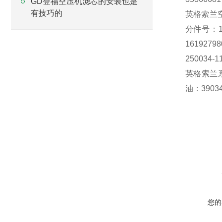
GD登福空压机滤芯的安装也是
有技巧的
英格索兰空压
分件号：161
1619279
250034-
英格索兰系列
油：3903
在线咨
您的