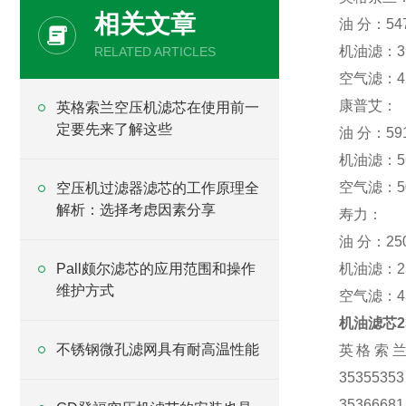
相关文章
油 分：547
机油滤：399
RELATED ARTICLES
空气滤：428
康普艾：
英格索兰空压机滤芯在使用前一
定要先来了解这些
油 分：591
机油滤：564
空气滤：502
空压机过滤器滤芯的工作原理全
解析：选择考虑因素分享
寿力：
油 分：250
Pall颇尔滤芯的应用范围和操作
机油滤：250
维护方式
空气滤：433
机油滤芯23
不锈钢微孔滤网具有耐高温性能
英格索兰件号 
35355353
35366681