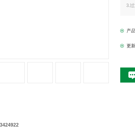
3.
4.
产
更
情
424922
：