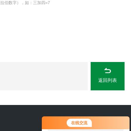
拉伯数字），如：三加四=7
返回列表
您好！欢迎前来咨询，很高兴为您
0316-6227618
在线交流
服务，请问您要咨询什么问题呢？