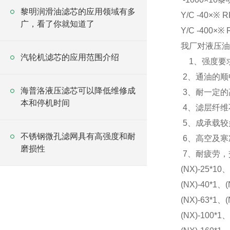
黎明润滑油滤芯的应用领域有多
Y/C -40×※ R
广，看了你就知道了
Y/C -400×※ 
我厂对液压油
汽轮机滤芯的应用范围介绍
1、强度要
2、通油的
海普洛液压滤芯可以降低维修成
3、耐一定的
本和停机时间
4、滤层纤维
5、成承载
不锈钢微孔滤网具有高强度和耐
6、高空及寒
磨损性
7、耐疲劳，
(NX)-25*10、
(NX)-40*1、(
(NX)-63*1、(
(NX)-100*1、