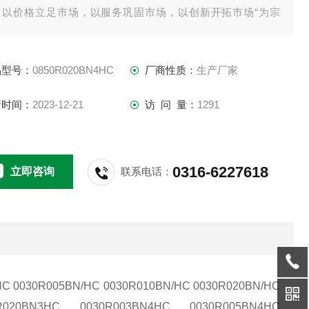
，以价格立足市场，以服务巩固市场，以创新开拓市场“为宗
，以：产品开发、设计、销售、服务"一站式的销售模式，竭诚
务于社会各界用户。：
品型号：
0850R020BN4HC
厂商性质：
生产厂家
新时间：
2023-12-21
访 问 量：
1291
0316-6227618
立即咨询
联系电话：
HC 0030R005BN/HC 0030R010BN/HC 0030R020BN/HC
R020BN3HC 0030R003BN4HC 0030R005BN4HC