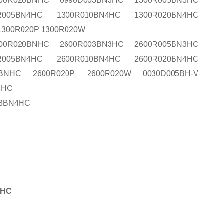
00R020BNHC 0990D003BN3HC 1300R005BN3HC
R005BN4HC 1300R010BN4HC 1300R020BN4HC
1300R020P 1300R020W
00R020BNHC 2600R003BN3HC 2600R005BN3HC
R005BN4HC 2600R010BN4HC 2600R020BN4HC
0BNHC 2600R020P 2600R020W 0030D005BH-V
4HC
03BN4HC
HC