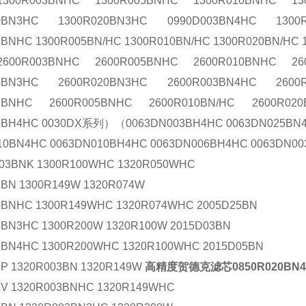
1300R003BNHC 1300R005BNHC 1300R010BNHC 13
10BN3HC 1300R020BN3HC 0990D003BN4HC 1300
3BNHC 1300R005BN/HC 1300R010BN/HC 1300R020BN/HC 
2600R003BNHC 2600R005BNHC 2600R010BNHC 26
10BN3HC 2600R020BN3HC 2600R003BN4HC 2600
03BNHC 2600R005BNHC 2600R010BN/HC 2600R02
5BH4HC 0030DX系列）（0063DN003BH4HC 0063DN025BN
10BN4HC 0063DN010BH4HC 0063DN006BH4HC 0063DN0
003BNK 1300R100WHC 1320R050WHC
3BN 1300R149W 1320R074W
3BNHC 1300R149WHC 1320R074WHC 2005D25BN
3BN3HC 1300R200W 1320R100W 2015D03BN
3BN4HC 1300R200WHC 1320R100WHC 2015D05BN
3P 1320R003BN 1320R149W
高精度贺德克滤芯0850R020BN4
3V 1320R003BNHC 1320R149WHC