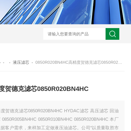
0250DN010BN4HC液压油滤芯
CST71005离心机滤芯
RFA-630*10
心
- -
液压滤芯
-
0850R020BN4HC高精度贺德克滤芯0850R020BN4HC
度贺德克滤芯0850R020BN4HC
度贺德克滤芯0850R020BN4HC HYDAC滤芯 高压滤芯 回油
0850R005BN4HC 0850R010BN4HC 0850R020BN4HC 本厂
根据客户需求，来样加工定做液压油滤芯。公司“以质量取胜市