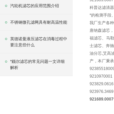
汽轮机滤芯的应用范围介绍
科普达滤清器
*的检测手段
不锈钢微孔滤网具有耐高温性能
我厂生产各种
唐纳森滤芯
福
滤芯、
马
英德诺曼液压滤芯在消毒过程中
要注意些什么
士滤芯、
奔
油分芯
,
艾高
产，
本厂
秉承
*颇尔滤芯的常见问题一文详细
解析
9238551800
9210970001
923829.0616
923976.3469
921689.0