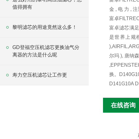
值得拥有
金 , 电 力
富卓FILTRE
黎明滤芯的用途竟然这么多！
富卓滤芯满足了
是世界上规模大 
),AIRFIL,A
GD登福空压机滤芯更换油气分
离器的方法是什么呢
尔玛 ), 唐纳森
,EPPENST
换。
D140G1
寿力空压机滤芯让工作更
D141G10A D
在线咨询