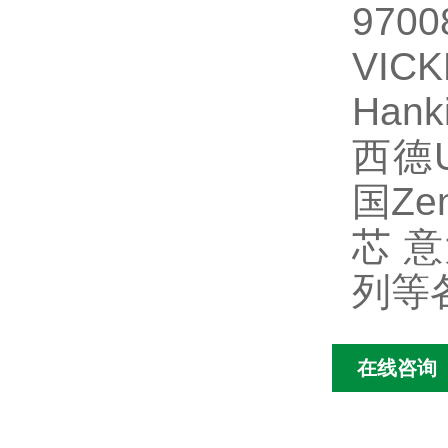
97
VI
Han
西德U
国Z
芯 意
列等
在线咨询