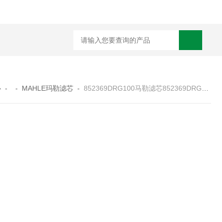
0250DN010BN4HC液压油滤芯
CST71005离心机滤芯
RFA-630*10
心
- -
MAHLE玛勒滤芯
-
852369DRG100马勒滤芯852369DRG100