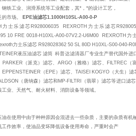
、钢铁工业、润滑系统等工业配套，其*，*的设计工艺，
泛的市场。
EPE油滤芯1.1000H10SL-A00-0-P
H力士乐滤芯R928006035 REXROTH力士乐滤芯R928005999 
395 10 FRE 0018-H10XL-A00-07V2.2-U6M00 REXROTH力士
exroth力士乐滤芯 R928028362 50 SL 80D H10XL-S00-040
STEINER液压油滤芯 滤筒 科普达滤清器厂
专业生产替代国外进
、
PARKER
（派克）滤芯、
ARGO
（雅格）滤芯、
FILTREC
（
、
EPPENSTEINER
（
EPE
）滤芯、
TAISEI KOGYO
（大生）滤
ALDSON
（唐纳森）滤芯和
MP-FILTRI
（翡翠）滤芯等进口滤芯
核工业、天然气、耐火材料、消防设备等领域。
压油在使用中由于种种原因会混进去一些杂质，主要的杂质有机
低工作效率，使油品变坏降低设备使用寿命，严重时会产