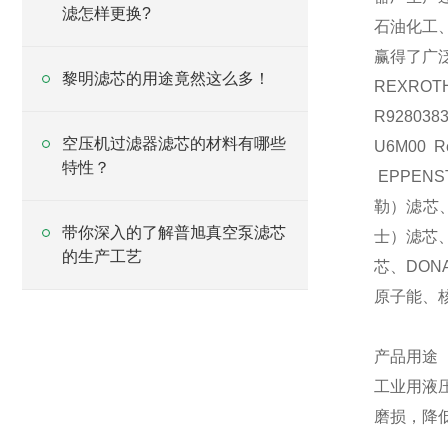
滤怎样更换?
石油化工
赢得了广
黎明滤芯的用途竟然这么多！
REXROT
R928038
空压机过滤器滤芯的材料有哪些
U6M00 R
特性？
EPPEN
勒）滤芯
带你深入的了解普旭真空泵滤芯
士）滤芯
的生产工艺
芯、
DON
原子能、
产品用途
工业用液
磨损，降