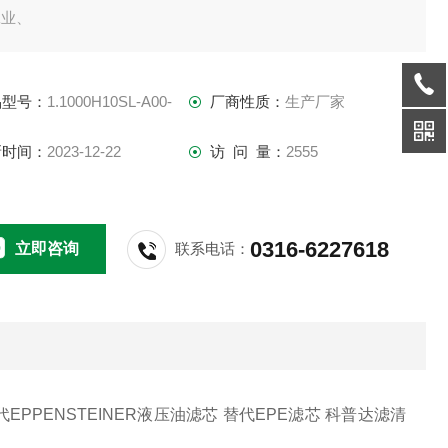
工业、
油化工、钢铁工业、润滑系统等工业配套，其*，*的设计工艺，
得了广泛的市场。
品型号：
1.1000H10SL-A00-
厂商性质：
生产厂家
新时间：
2023-12-22
访 问 量：
2555
0316-6227618
立即咨询
联系电话：
替代EPPENSTEINER液压油滤芯 替代EPE滤芯 科普达滤清