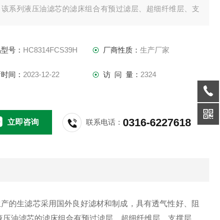
。该系列液压油滤芯的滤床组合有预过滤层、超细纤维层、支
层、过滤层和重力沉降层等组成，可过滤介质中3μ以上的任何
质颗粒。
品型号：
HC8314FCS39H
厂商性质：
生产厂家
新时间：
2023-12-22
访 问 量：
2324
0316-6227618
立即咨询
联系电话：
厂生产的生滤芯采用国外良好滤材和制成，具有透气性好、阻
液压油滤芯的滤床组合有预过滤层、超细纤维层、支撑层、