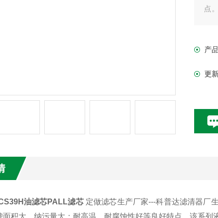
点
撑
杂
产
更
情
FCS39H油滤芯PALL滤芯
定做滤芯生产厂家---科普达滤清器
滤面积大，纳污量大；耐高温、耐腐蚀性好等良好特点。该系列