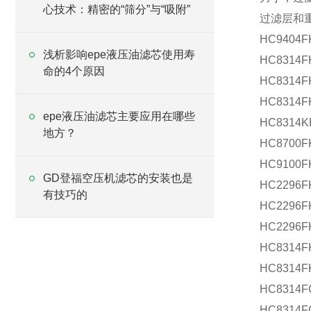
心技术：精密的“筛分”与“吸附”
过滤层和
HC9404F
浅析影响epe液压油滤芯使用寿
HC8314F
命的4个原因
HC8314F
HC8314F
epe液压油滤芯主要应用在哪些
HC8314K
地方？
HC8700F
HC9100F
GD登福空压机滤芯的安装也是
HC2296F
有技巧的
HC2296F
HC2296F
HC8314F
HC8314F
HC8314F
HC8314F