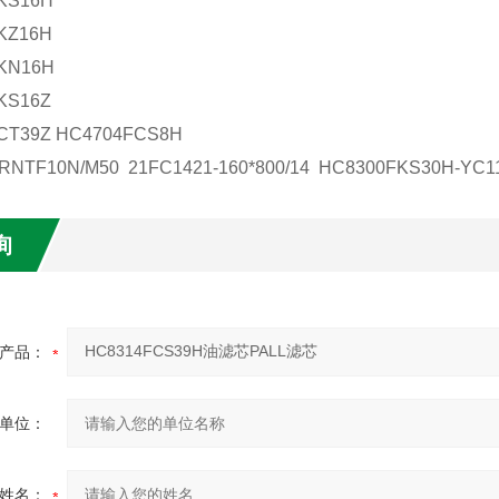
KS16H
KZ16H
KN16H
KS16Z
CT39Z
HC4704FCS8H
RNTF10N/M50 21FC1421-160*800/14 HC8300FKS30H-YC1
询
产品：
单位：
姓名：