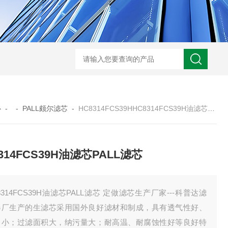
0250DN010BN4HC液压油滤芯
CST71005离心机滤芯
RFA-630*10
心
- -
PALL颇尔滤芯
-
HC8314FCS39HHC8314FCS39H油滤芯PALL滤芯
314FCS39H油滤芯PALL滤芯
8314FCS39H油滤芯PALL滤芯 定做滤芯生产厂家---科普达滤
器厂生产的生滤芯采用国外良好滤材和制成，具有透气性好、
力小；过滤面积大，纳污量大；耐高温、耐腐蚀性好等良好特