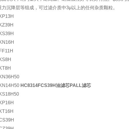
重力沉降层等组成，可过滤介质中3μ以上的任何杂质颗粒。
KP13H
KZ39H
KS39H
KN16H
FF11H
KS8H
KT8H
KN36H50
KN14H50
HC8314FCS39H油滤芯PALL滤芯
KS18H50
KP16H
KT16H
CS39H
CZ39H