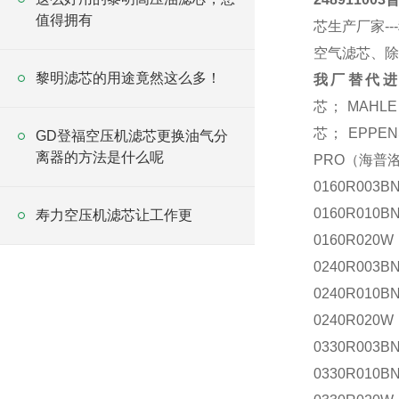
值得拥有
芯生产厂家-
空气滤芯、
黎明滤芯的用途竟然这么多！
我厂替代
芯
； MAHLE
芯
； EPPEN
GD登福空压机滤芯更换油气分
离器的方法是什么呢
PRO
（海普
0160R003
0160R010B
寿力空压机滤芯让工作更
0160R020W
0240R003
0240R010B
0240R020W
0330R003
0330R010B