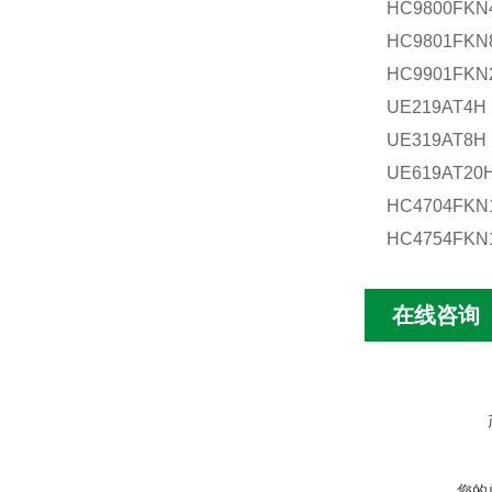
HC9800FKN
HC9801FKN
HC9901FKN
UE219AT4H
UE319AT8H
UE619AT20
HC4704FKN
HC4754FKN
在线咨询
您的