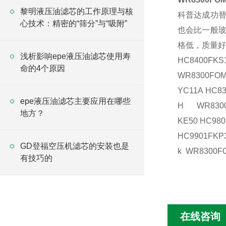
黎明液压油滤芯的工作原理与核
科普达成功替
心技术：精密的“筛分”与“吸附”
也会比一般玻
格低，质量
浅析影响epe液压油滤芯使用寿
HC8400FKS
命的4个原因
WR8
YC11A HC8
epe液压油滤芯主要应用在哪些
H WR8300F
地方？
KE50
HC980
HC9901FKP3
GD登福空压机滤芯的安装也是
k WR8300F
有技巧的
在线咨询