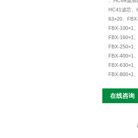
、HC69滤清
HC41滤芯、H
63×20、FBX-
FBX-100×1
FBX-160×1
FBX-250×1
FBX-400×1
FBX-630×1
FBX-800×1、
在线咨询